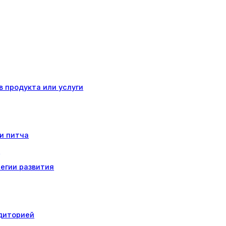
 продукта или услуги
и питча
я
егии развития
удиторией