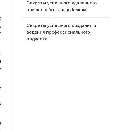
Секреты успешного удаленного
поиска работы за рубежом
й
Секреты успешного создания и
ь
ведения профессионального
о
подкаста
.
т
и
е
,
о
а
е