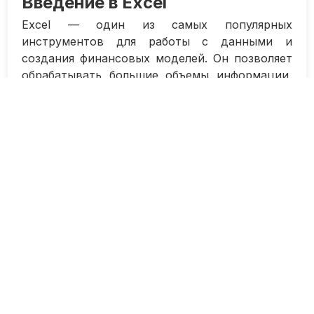
Введение в Excel
Excel — один из самых популярных
инструментов для работы с данными и
создания финансовых моделей. Он позволяет
обрабатывать большие объемы информации,
строить графики и диаграммы, а также
выполнять разнообразные расчеты. В этой
статье мы рассмотрим основные функции
Excel, которые пригодятся финансовым
аналитикам и всем, кто работает с числовыми
данными.
Первым шагом при работе с Excel является
создание таблицы. Для этого необходимо
выбрать ячейку, в которой будет находиться
первый элемент таблицы, и ввести данные.
Чтобы добавить новую строку или столбец,
нужно выделить нужную область и нажать
кнопку