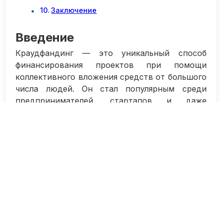
Заключение
Введение
Краудфандинг — это уникальный способ
финансирования проектов при помощи
коллективного вложения средств от большого
числа людей. Он стал популярным среди
предпринимателей, стартапов и даже
обычных людей, желающих воплотить свои
идеи в жизнь. Для тех, кто только начинает
знакомство с краудфандингом, важно
понимать основы работы с платформами, на
которых проходят кампании по сбору
средств.
В настоящее время существует множество
платформ для краудфандинга проектов:
Kickstarter, Indiegogo, Boomstarter, Planeta.ru, и