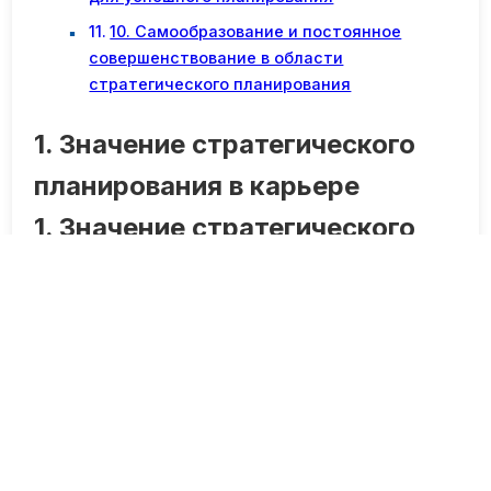
10. Самообразование и постоянное
совершенствование в области
стратегического планирования
1. Значение стратегического
планирования в карьере
1. Значение стратегического
планирования в карьере
Стратегическое планирование в карьере
играет ключевую роль в достижении успеха и
реализации своих профессиональных целей.
Этот процесс позволяет определить свои
приоритеты, поставить долгосрочные цели и
разработать план действий для их
достижения.