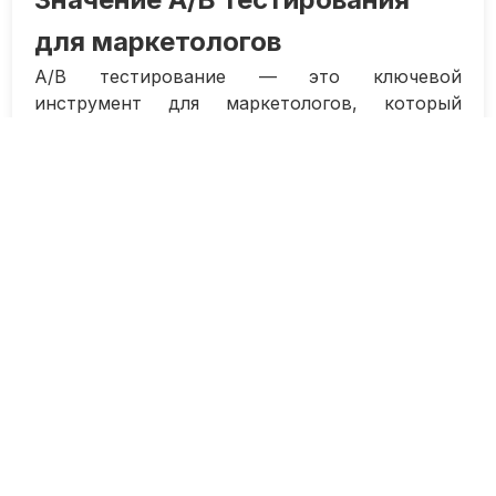
для маркетологов
A/B тестирование — это ключевой
инструмент для маркетологов, который
позволяет оптимизировать стратегии и
увеличивать эффективность маркетинговых
кампаний. Проведение A/B тестов позволяет
выявить, какие изменения в дизайне сайта,
тексте объявлений или целевой аудитории
приводят к наибольшему увеличению
конверсии.
Основное значение A/B тестирования для
маркетологов заключается в возможности
принимать обоснованные решения. На основе
результатов тестирования можно определить,
какие изменения действительно работают и
какие стратегии лучше всего
зарекомендовали себя. Это помогает не