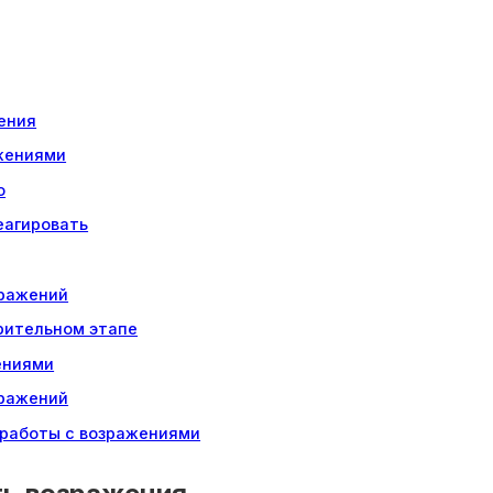
ения
жениями
о
еагировать
зражений
рительном этапе
ениями
зражений
 работы с возражениями