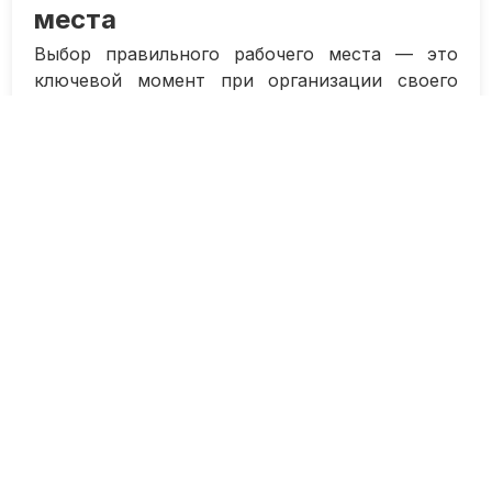
места
Выбор правильного рабочего места — это
ключевой момент при организации своего
рабочего пространства для максимальной
эффективности. Важно учитывать несколько
критериев, чтобы создать комфортные
условия для работы:
Выберите тихое место, где вас не будут
отвлекать посторонние шумы и
разговоры. Это поможет
концентрироваться и улучшит вашу
продуктивность.
Обеспечьте хорошее освещение.
Недостаток света может вызывать
усталость и ослаблять внимание,
поэтому важно, чтобы рабочее место
было хорошо освещено.