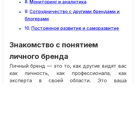
Мониторинг и аналитика
Сотрудничество с другими брендами и
блогерами
Постоянное развитие и саморазвитие
Знакомство с понятием
личного бренда
Личный бренд — это то, как другие видят вас
как личность, как профессионала, как
эксперта в своей области. Это ваша
репутация, ваш имидж, ваша уникальность.
Поэтому важно уделить внимание тому, как
вы представляете себя в социальных сетях,
так как именно здесь большинство людей
формируют свое первое впечатление о вас.
Для начала определите, чего именно вы