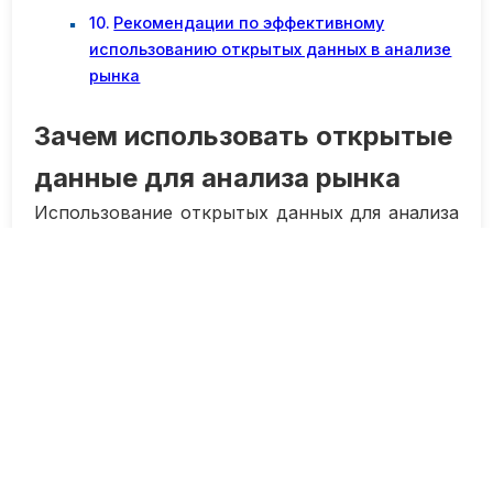
Рекомендации по эффективному
использованию открытых данных в анализе
рынка
Зачем использовать открытые
данные для анализа рынка
Использование открытых данных для анализа
рынка — это важный и эффективный
инструмент для бизнеса. Открытые данные
представляют собой информацию, которая
доступна всем желающим без ограничений на
их использование. Эти данные могут
включать в себя статистическую
информацию, географические данные, отчеты
о продажах и многое другое.
Преимущества использования открытых