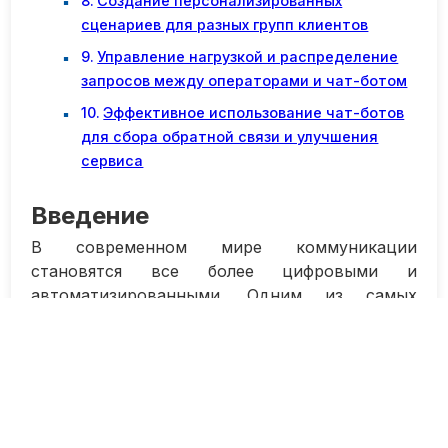
Создание персонализированных
сценариев для разных групп клиентов
Управление нагрузкой и распределение
запросов между операторами и чат-ботом
Эффективное использование чат-ботов
для сбора обратной связи и улучшения
сервиса
Введение
В современном мире коммуникации
становятся все более цифровыми и
автоматизированными. Одним из самых
популярных способов общения с клиентами
стало использование чат-ботов. Эти
программы способны обрабатывать запросы
пользователей, отвечать на вопросы,
предлагать решения проблем и даже
проводить транзакции.