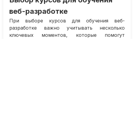
веб-разработке
При выборе курсов для обучения веб-
разработке важно учитывать несколько
ключевых моментов, которые помогут
определиться с оптимальным вариантом для
вас.
1. Уровень подготовки. Если у вас нет опыта
в программировании, то начинать стоит с
курсов для начинающих, которые предлагают
базовые знания и навыки.
2. Формат обучения. Выберите курсы,
которые подходят именно вам: это может
быть онлайн-курс, интенсив, платформа с
заданиями и проверкой преподавателем и др.
3. Программа курса. Изучите содержание