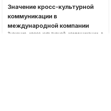
Значение кросс-культурной
коммуникации в
международной компании
Значение кросс-культурной коммуникации в
международной компании трудно
переоценить. В современном мире бизнес все
чаще сталкивается с разнообразием культур,
языков и привычек. Понимание и уважение
различий, а также умение эффективно
общаться с коллегами и партнерами из
различных стран становится ключевым
фактором успешного развития компании.
Во-первых, кросс-культурная коммуникация
способствует установлению доверительных
отношений с иностранными партнерами.
Понимание особенностей и культурных норм