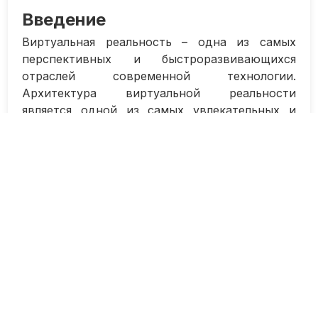
Введение
Виртуальная реальность – одна из самых
перспективных и быстроразвивающихся
отраслей современной технологии.
Архитектура виртуальной реальности
является одной из самых увлекательных и
творческих профессий в этой сфере.
Архитектор виртуальной реальности – это
специалист, который создает цифровые
пространства, моделирует их виртуально, а
затем воплощает в жизнь при помощи
специальных устройств и программного
обеспечения.
Для того чтобы освоить эту профессию,
необходимо обладать хорошим
воображением, творческим мышлением,
уметь работать с трехмерными моделями и